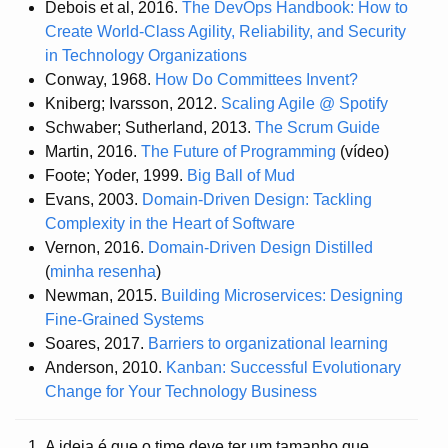
Debois et al, 2016.
The DevOps Handbook: How to
Create World-Class Agility, Reliability, and Security
in Technology Organizations
Conway, 1968.
How Do Committees Invent?
Kniberg; Ivarsson, 2012.
Scaling Agile @ Spotify
Schwaber; Sutherland, 2013.
The Scrum Guide
Martin, 2016.
The Future of Programming
(vídeo)
Foote; Yoder, 1999.
Big Ball of Mud
Evans, 2003.
Domain-Driven Design: Tackling
Complexity in the Heart of Software
Vernon, 2016.
Domain-Driven Design Distilled
(
minha resenha
)
Newman, 2015.
Building Microservices: Designing
Fine-Grained Systems
Soares, 2017.
Barriers to organizational learning
Anderson, 2010.
Kanban: Successful Evolutionary
Change for Your Technology Business
A ideia é que o time deve ter um tamanho que